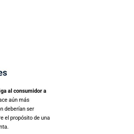
es
iga al consumidor a
 hace aún más
ón deberían ser
re el propósito de una
nta.