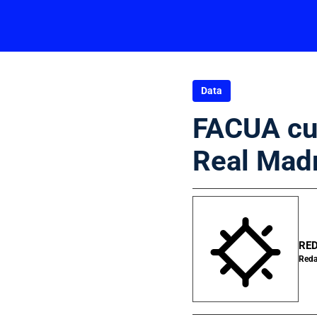
Data
FACUA cue
Real Madr
RE
Reda