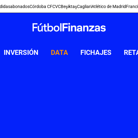
didas
abonados
Córdoba CF
CVC
Beşiktaş
Cagliari
Atlético de Madrid
Franc
INVERSIÓN
DATA
FICHAJES
RET