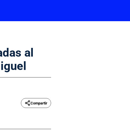
das al
iguel
Compartir