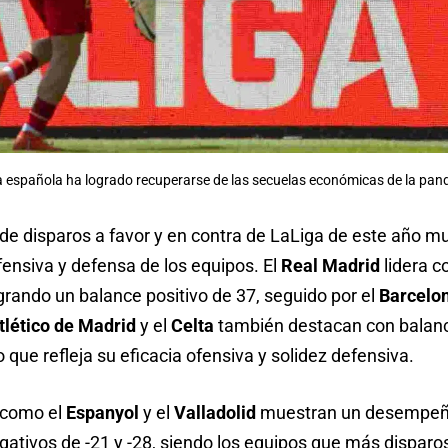
ga española ha logrado recuperarse de las secuelas económicas de la pa
a de disparos a favor y en contra de LaLiga de este año
fensiva y defensa de los equipos. El
Real Madrid
lidera c
ogrando un balance positivo de 37, seguido por el
Barcelo
tlético de Madrid
y el
Celta
también destacan con balanc
 que refleja su eficacia ofensiva y solidez defensiva.
 como el
Espanyol
y el
Valladolid
muestran un desempeñ
gativos de -21 y -28, siendo los equipos que más disparo