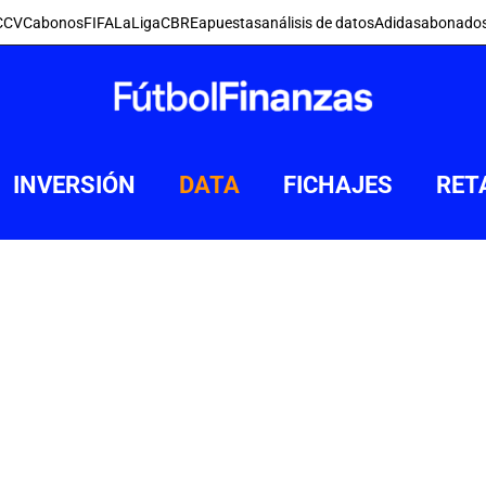
C
CVC
abonos
FIFA
LaLiga
CBRE
apuestas
análisis de datos
Adidas
abonado
INVERSIÓN
DATA
FICHAJES
RET