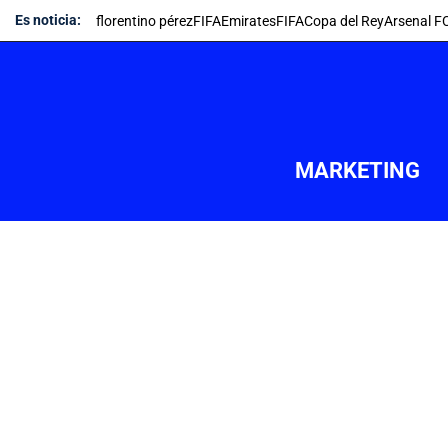
Saltar
Es noticia:
florentino pérez
FIFA
Emirates
FIFA
Copa del Rey
Arsenal F
al
contenido
MARKETING