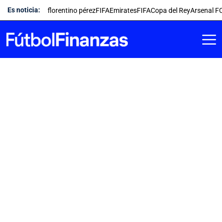
Saltar
Es noticia:
florentino pérez
FIFA
Emirates
FIFA
Copa del Rey
Arsenal F
al
contenido