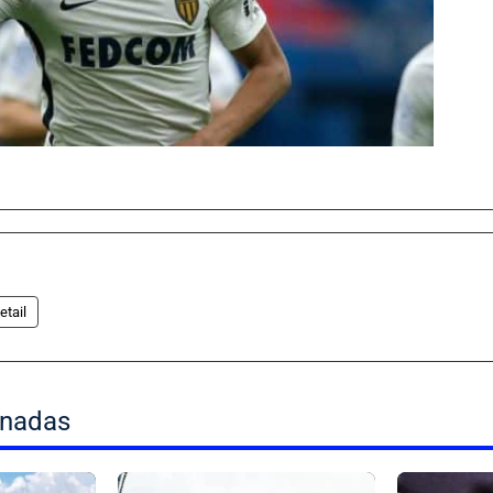
etail
onadas