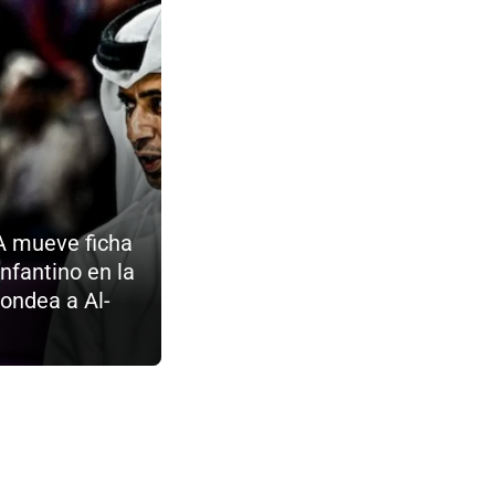
A mueve ficha
Infantino en la
sondea a Al-