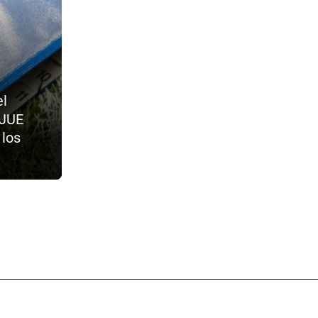
el
TJUE
 los