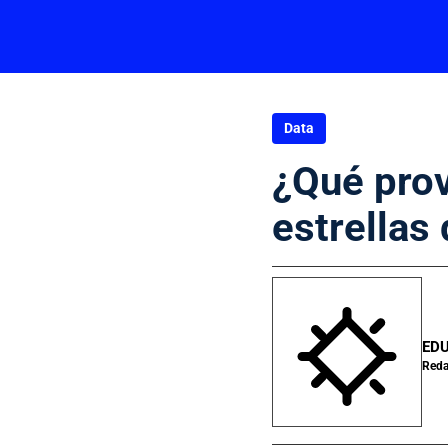
Data
¿Qué prov
estrellas 
ED
Reda