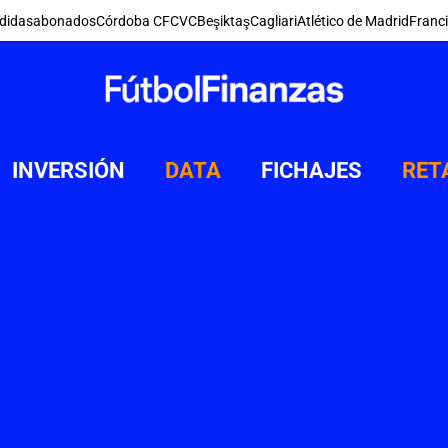
didas
abonados
Córdoba CF
CVC
Beşiktaş
Cagliari
Atlético de Madrid
Franc
INVERSIÓN
DATA
FICHAJES
RET