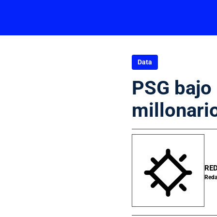
Data
PSG bajo 
millonari
RE
Reda