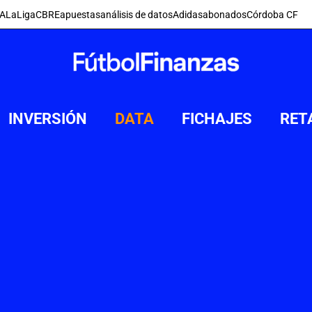
FA
LaLiga
CBRE
apuestas
análisis de datos
Adidas
abonados
Córdoba CF
INVERSIÓN
DATA
FICHAJES
RET