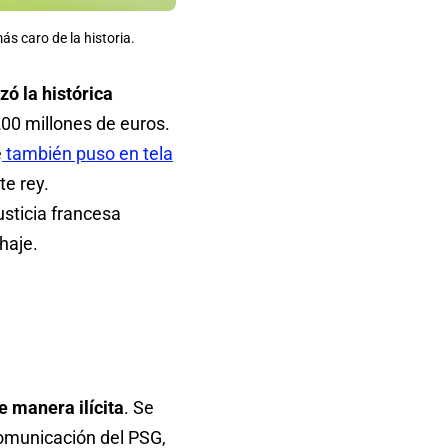
ás caro de la historia.
zó la histórica
200 millones de euros.
e
también puso en tela
te rey.
sticia francesa
haje.
e manera ilícita
. Se
comunicación del PSG,