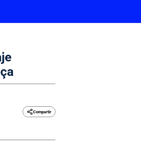
aje
rça
Compartir