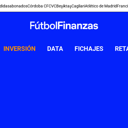
didas
abonados
Córdoba CF
CVC
Beşiktaş
Cagliari
Atlético de Madrid
Franc
INVERSIÓN
DATA
FICHAJES
RET