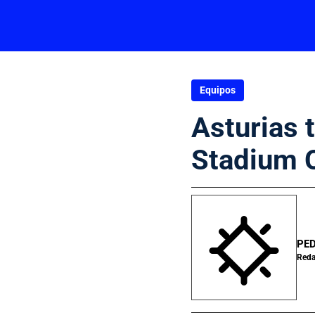
Equipos
Asturias 
Stadium C
PED
Reda