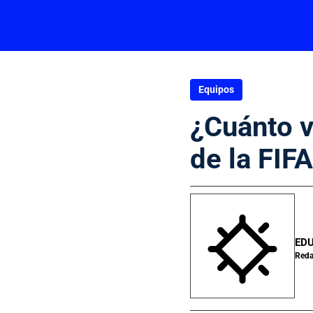
Equipos
¿Cuánto v
de la FIF
ED
Reda