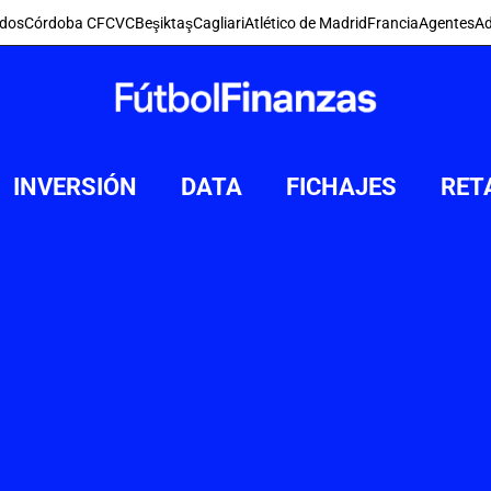
dos
Córdoba CF
CVC
Beşiktaş
Cagliari
Atlético de Madrid
Francia
Agentes
Ad
INVERSIÓN
DATA
FICHAJES
RET