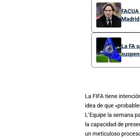
FACUA e
Madrid
La FA s
suspen
La FIFA tiene intenció
idea de que «probabl
L’Equipe la semana pa
la capacidad de prese
un meticuloso proceso