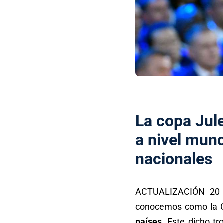
La copa Jule
a nivel mund
nacionales
ACTUALIZACIÓN 20 d
conocemos como la C
países.
Este dicho tro