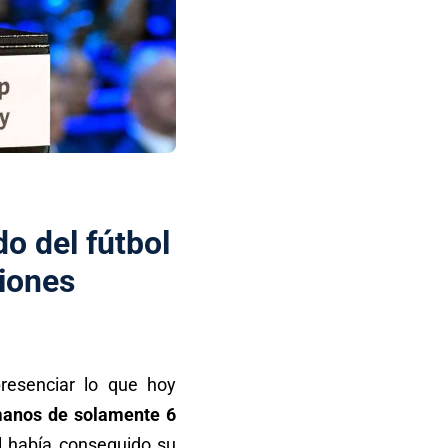
o del fútbol
ciones
esenciar lo que hoy
manos de solamente 6
il había conseguido su