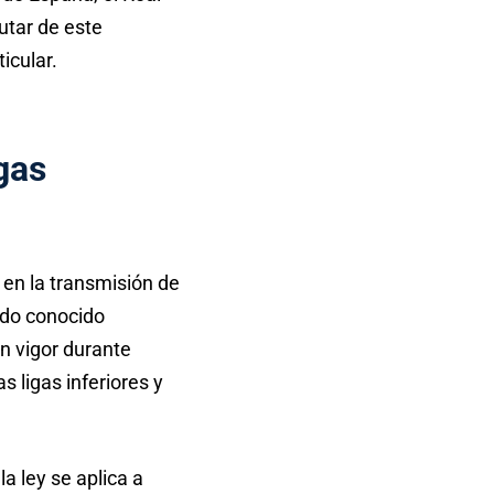
utar de este
icular.
gas
 en la transmisión de
íodo conocido
n vigor durante
s ligas inferiores y
a ley se aplica a