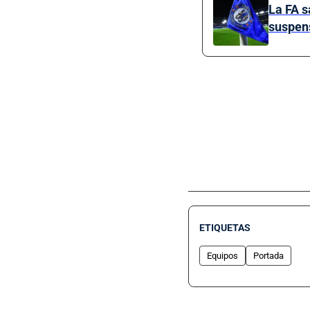
La FA s
suspen
ETIQUETAS
Equipos
Portada