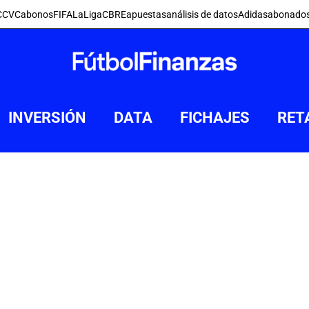
C
CVC
abonos
FIFA
LaLiga
CBRE
apuestas
análisis de datos
Adidas
abonado
INVERSIÓN
DATA
FICHAJES
RET