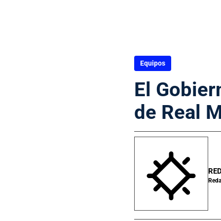
Equipos
El Gobier
de Real M
RED
Reda