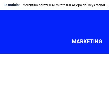
Saltar
Es noticia:
florentino pérez
FIFA
Emirates
FIFA
Copa del Rey
Arsenal F
al
contenido
MARKETING