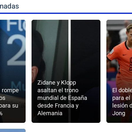
onadas
Zidane y Klopp
d rompe
asaltan el trono
El dobl
los
mundial de España
para el
para su
desde Francia y
lesión 
%
Alemania
Jong