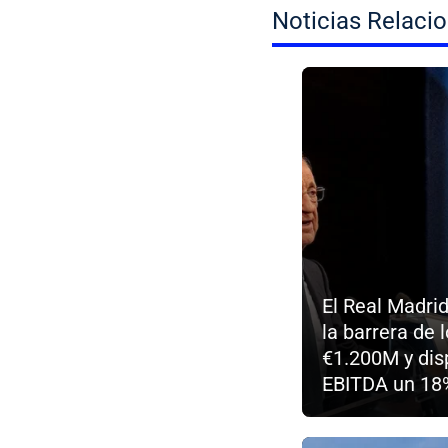
Noticias Relaci
El Real Madri
la barrera de 
€1.200M y dis
EBITDA un 18