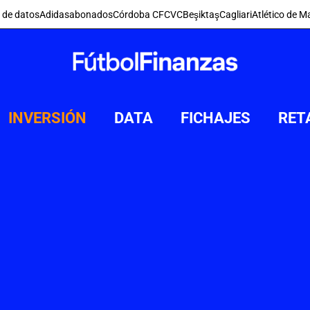
s de datos
Adidas
abonados
Córdoba CF
CVC
Beşiktaş
Cagliari
Atlético de M
INVERSIÓN
DATA
FICHAJES
RET