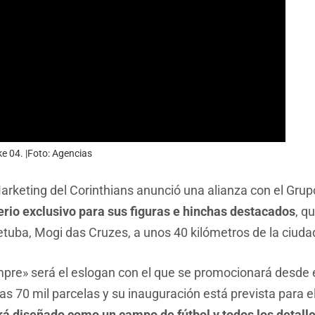
ke 04. |Foto: Agencias
rketing del Corinthians anunció una alianza con el Gru
rio exclusivo para sus figuras e hinchas destacados
, q
tuba, Mogi das Cruzes, a unos 40 kilómetros de la ciuda
mpre» será el eslogan con el que se promocionará desde e
nas 70 mil parcelas y su inauguración está prevista para
rá diseñado como un campo de fútbol y todos los detalle