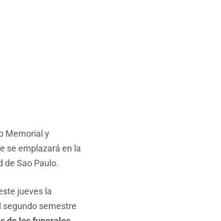
po Memorial y
ue se emplazará en la
d de Sao Paulo.
ste jueves la
 el segundo semestre
s de los funerales