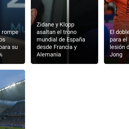
Zidane y Klopp
d rompe
asaltan el trono
El dobl
los
mundial de España
para el
para su
desde Francia y
lesión 
%
Alemania
Jong