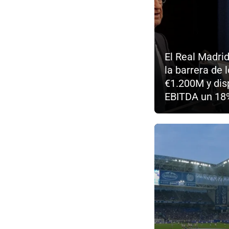
El Real Madri
la barrera de 
€1.200M y dis
EBITDA un 18