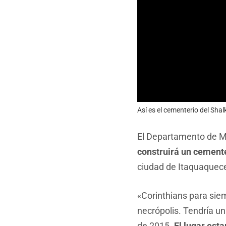
Así es el cementerio del Shal
El Departamento de Ma
construirá un cemente
ciudad de Itaquaquece
«Corinthians para sie
necrópolis. Tendría u
de 2015.
El lugar esta