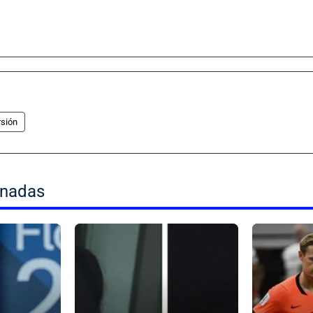
rsión
onadas