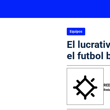
Equipos
El lucrat
el futbol 
RED
Reda