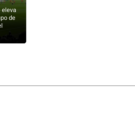
 eleva
upo de
l