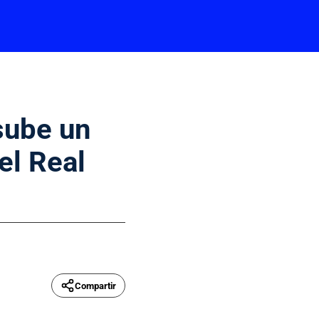
sube un
el Real
Compartir