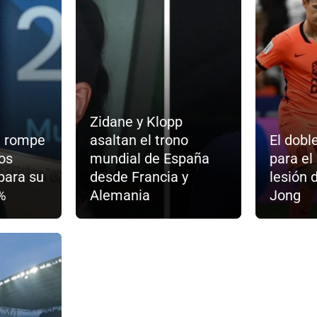
Zidane y Klopp
d rompe
asaltan el trono
El dobl
los
mundial de España
para el
para su
desde Francia y
lesión 
%
Alemania
Jong