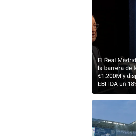
El Real Madri
la barrera de 
€1.200M y dis
EBITDA un 18