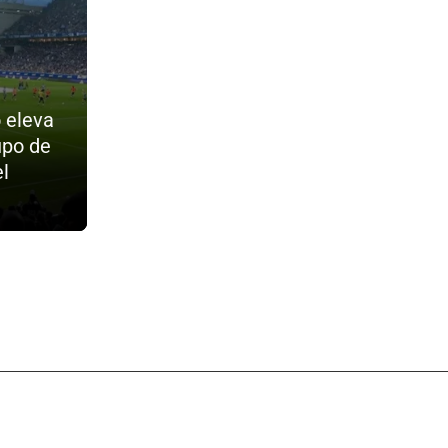
 eleva
upo de
l