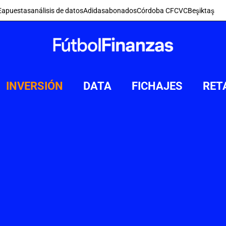
E
apuestas
análisis de datos
Adidas
abonados
Córdoba CF
CVC
Beşiktaş
INVERSIÓN
DATA
FICHAJES
RET