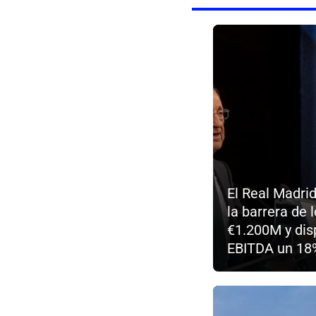
El Real Madri
la barrera de 
€1.200M y dis
EBITDA un 18