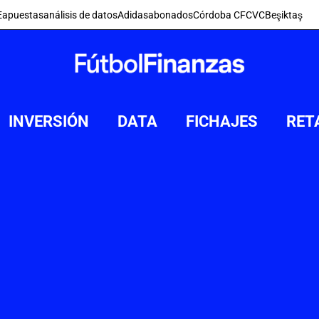
E
apuestas
análisis de datos
Adidas
abonados
Córdoba CF
CVC
Beşiktaş
INVERSIÓN
DATA
FICHAJES
RET