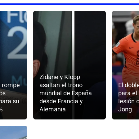
Zidane y Klopp
d rompe
asaltan el trono
El dobl
los
mundial de España
para el
para su
desde Francia y
lesión 
%
Alemania
Jong