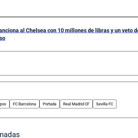
anciona al Chelsea con 10 millones de libras y un veto d
so
ipos
FC Barcelona
Portada
Real Madrid CF
Sevilla FC
onadas