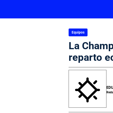
Equipos
La Champi
reparto 
ED
Reda