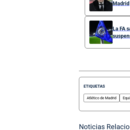
Madrid
La FA s
suspen
ETIQUETAS
Atlético de Madrid
Equ
Noticias Relaci