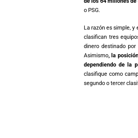
de los 64 millones de
o PSG.
La razón es simple, y 
clasifican tres equi
dinero destinado por l
Asimismo
, la posici
dependiendo de la po
clasifique como camp
segundo o tercer clasi