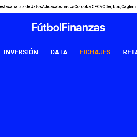
estas
análisis de datos
Adidas
abonados
Córdoba CF
CVC
Beşiktaş
Cagliari
INVERSIÓN
DATA
FICHAJES
RET