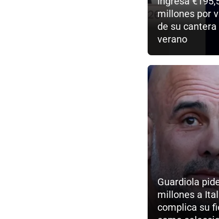
ingresa €195,
millones por 
de su cantera
verano
Guardiola pid
millones a Ital
complica su fi