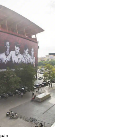
zjuán