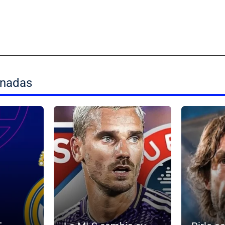
onadas
d