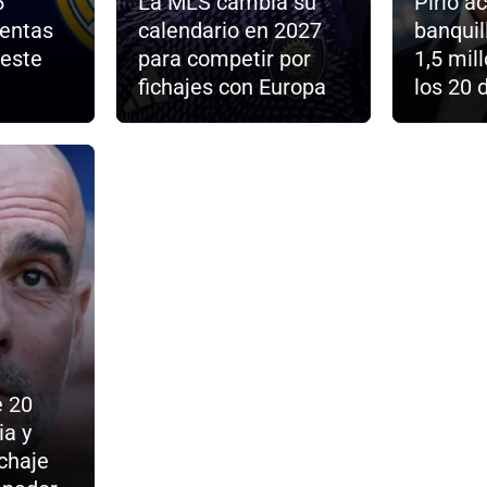
5
La MLS cambia su
Pirlo a
ventas
calendario en 2027
banquill
 este
para competir por
1,5 mill
fichajes con Europa
los 20 
e 20
ia y
chaje