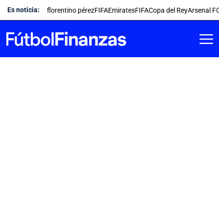
Saltar
Es noticia:
florentino pérez
FIFA
Emirates
FIFA
Copa del Rey
Arsenal F
al
contenido