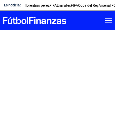
Saltar
Es noticia:
florentino pérez
FIFA
Emirates
FIFA
Copa del Rey
Arsenal F
al
contenido