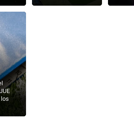
el
TJUE
 los