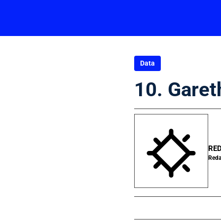
Data
10. Garet
RED
Reda