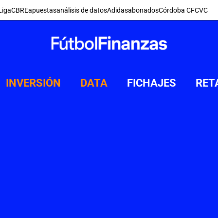
Liga
CBRE
apuestas
análisis de datos
Adidas
abonados
Córdoba CF
CVC
INVERSIÓN
DATA
FICHAJES
RET