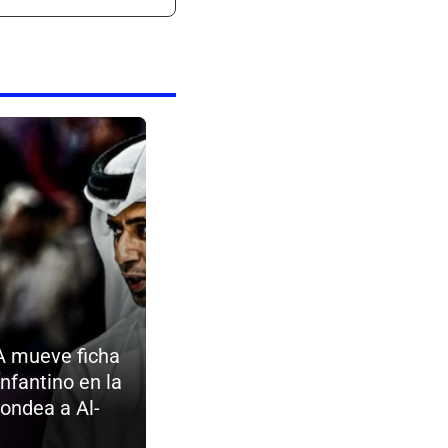
A mueve ficha
Infantino en la
sondea a Al-