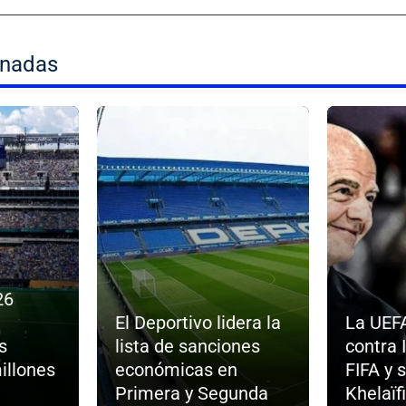
onadas
26
El Deportivo lidera la
La UEF
s
lista de sanciones
contra 
illones
económicas en
FIFA y 
Primera y Segunda
Khelaïfi