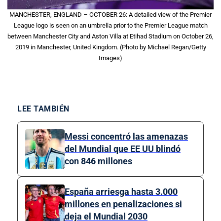
MANCHESTER, ENGLAND – OCTOBER 26: A detailed view of the Premier
League logo is seen on an umbrella prior to the Premier League match
between Manchester City and Aston Villa at Etihad Stadium on October 26,
2019 in Manchester, United Kingdom. (Photo by Michael Regan/Getty
Images)
LEE TAMBIÉN
Messi concentró las amenazas
del Mundial que EE UU blindó
con 846 millones
España arriesga hasta 3.000
millones en penalizaciones si
deja el Mundial 2030