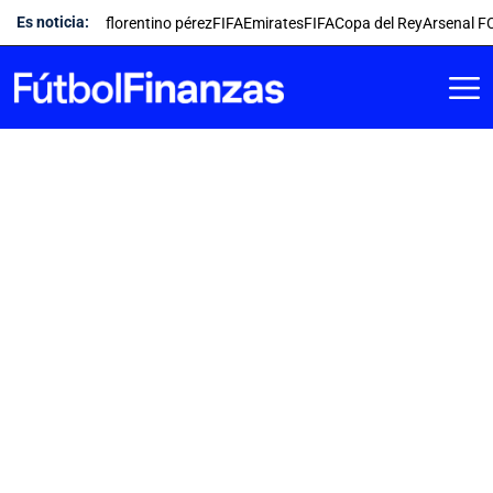
Saltar
Es noticia:
florentino pérez
FIFA
Emirates
FIFA
Copa del Rey
Arsenal F
al
contenido