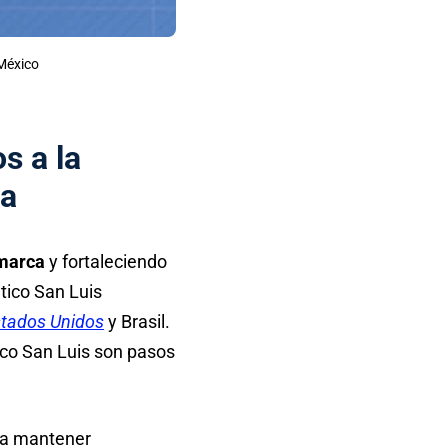
 México
s a la
va
 marca
y fortaleciendo
tico San Luis
tados Unidos
y Brasil.
tico San Luis son pasos
ra mantener