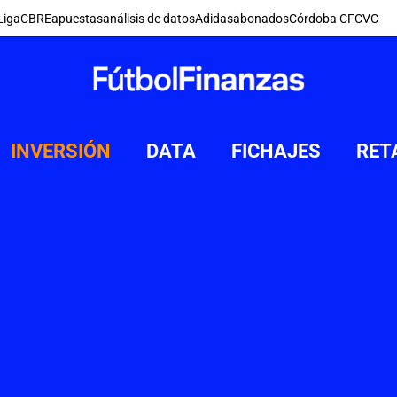
Liga
CBRE
apuestas
análisis de datos
Adidas
abonados
Córdoba CF
CVC
INVERSIÓN
DATA
FICHAJES
RET