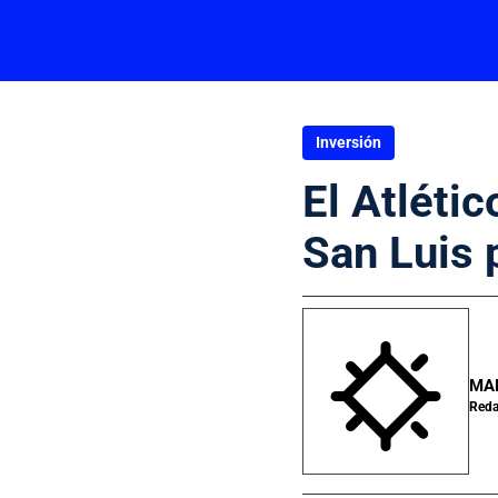
Inversión
El Atlétic
San Luis 
MA
Reda