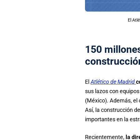
El Atl
150 millone
construcció
El
Atlético de Madrid
c
sus lazos con equipos 
(México). Además, el 
Así, la construcción d
importantes en la estr
Recientemente,
la dir