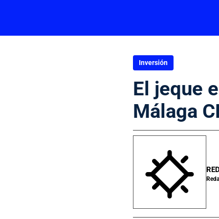
Inversión
El jeque 
Málaga C
RED
Reda