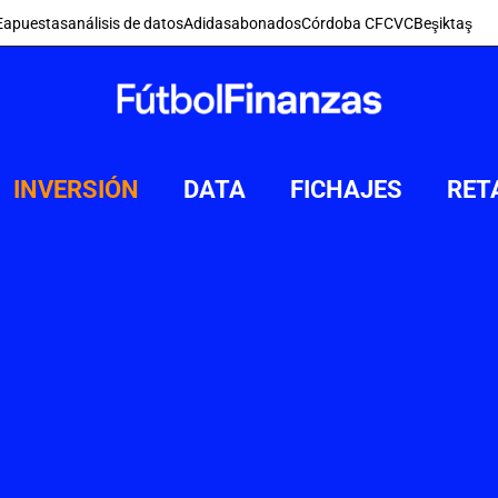
E
apuestas
análisis de datos
Adidas
abonados
Córdoba CF
CVC
Beşiktaş
INVERSIÓN
DATA
FICHAJES
RET