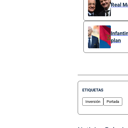
Real Ma
Infanti
plan
ETIQUETAS
Inversión
Portada