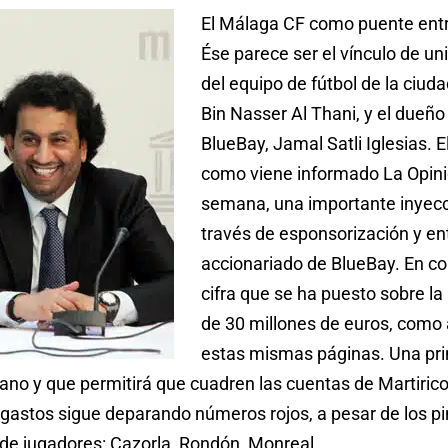
El Málaga CF como puente ent
Ése parece ser el vínculo de uni
del equipo de fútbol de la ciuda
Bin Nasser Al Thani, y el dueño
BlueBay, Jamal Satli Iglesias. El 
como viene informado La Opini
semana, una importante inyec
través de esponsorización y en
accionariado de BlueBay. En co
cifra que se ha puesto sobre 
de 30 millones de euros, como 
estas mismas páginas. Una pri
rano y que permitirá que cuadren las cuentas de Martirico
 gastos sigue deparando números rojos, a pesar de los pi
de jugadores: Cazorla, Rondón, Monreal…