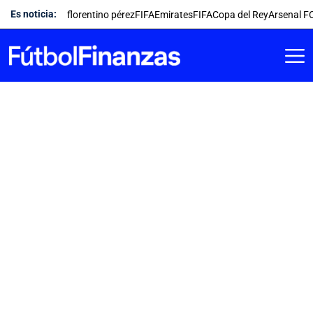
Saltar
Es noticia:
florentino pérez
FIFA
Emirates
FIFA
Copa del Rey
Arsenal F
al
contenido