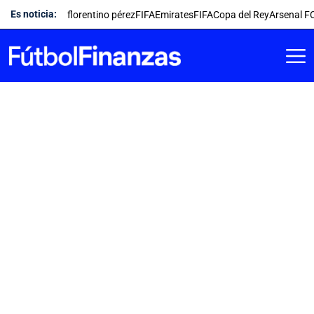
Saltar
Es noticia:
florentino pérez
FIFA
Emirates
FIFA
Copa del Rey
Arsenal F
al
contenido