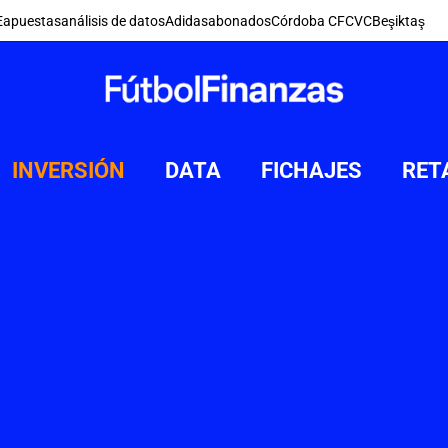
E
apuestas
análisis de datos
Adidas
abonados
Córdoba CF
CVC
Beşiktaş
INVERSIÓN
DATA
FICHAJES
RET