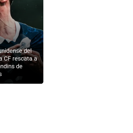
o
unidense del
 CF rescata a
ondins de
s