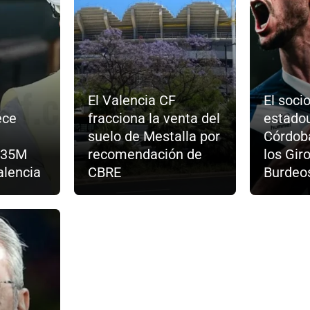
El Valencia CF
El soci
ece
fracciona la venta del
estado
suelo de Mestalla por
Córdoba
 €35M
recomendación de
los Gir
alencia
CBRE
Burdeo