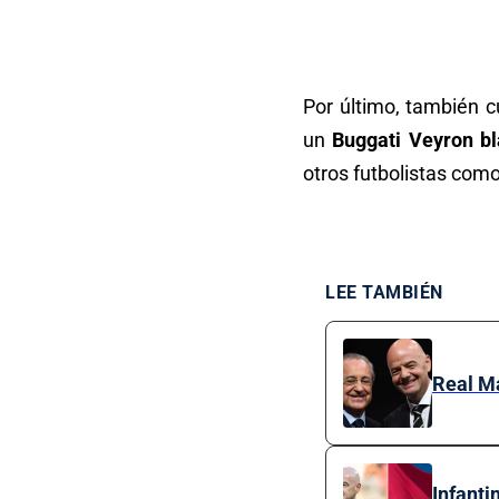
Por último, también c
un
Buggati Veyron b
otros futbolistas co
LEE TAMBIÉN
Real Ma
Infanti