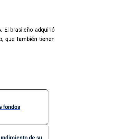
 El brasileño adquirió
o, que también tienen
de fondos
hundimiento de su