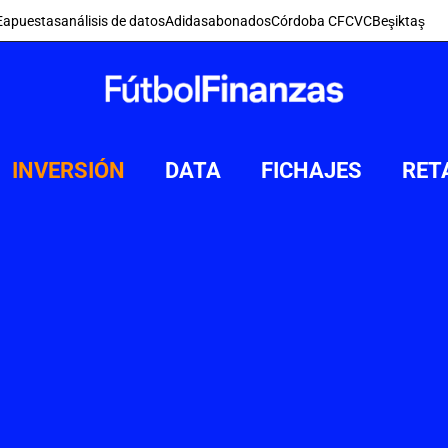
E
apuestas
análisis de datos
Adidas
abonados
Córdoba CF
CVC
Beşiktaş
INVERSIÓN
DATA
FICHAJES
RET