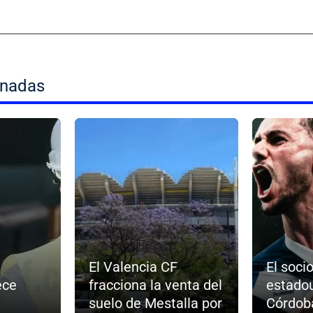
onadas
El Valencia CF
El soci
ece
fracciona la venta del
estado
suelo de Mestalla por
Córdoba