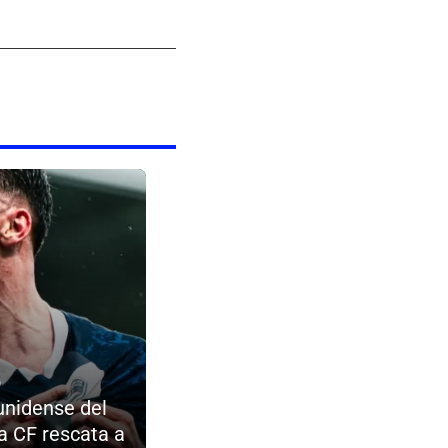
o
unidense del
 CF rescata a