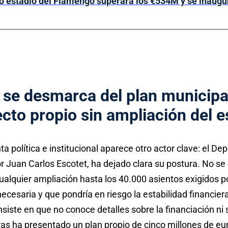
o estadio del Flamengo superará los €534M y se inaugu
o se desmarca del plan municipa
cto propio sin ampliación del e
 política e institucional aparece otro actor clave: el Depo
or Juan Carlos Escotet, ha dejado clara su postura. No s
ualquier ampliación hasta los 40.000 asientos exigidos por
ecesaria y que pondría en riesgo la estabilidad financiera
insiste en que no conoce detalles sobre la financiación ni 
as ha presentado un plan propio de cinco millones de eur