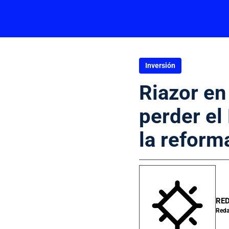
Inversión
Riazor en
perder el
la reform
RED
Reda