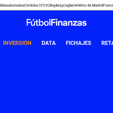
didas
abonados
Córdoba CF
CVC
Beşiktaş
Cagliari
Atlético de Madrid
Franc
INVERSIÓN
DATA
FICHAJES
RET