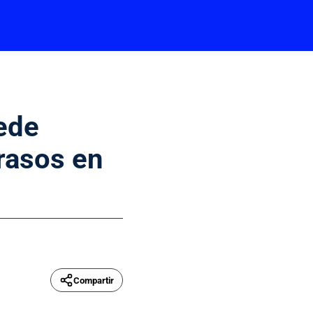
ede
trasos en
Compartir