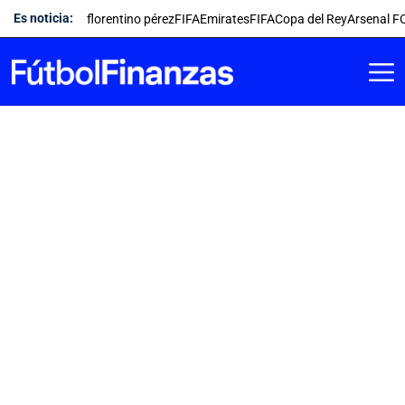
Saltar
Es noticia:
florentino pérez
FIFA
Emirates
FIFA
Copa del Rey
Arsenal F
al
contenido