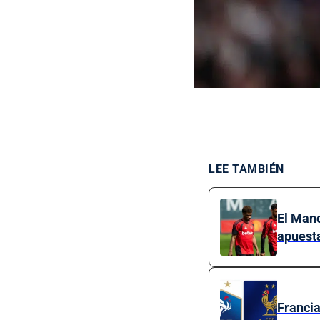
LEE TAMBIÉN
El Manc
apuest
Francia