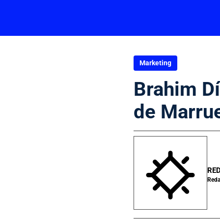
Marketing
Brahim Dí
de Marru
RE
Reda