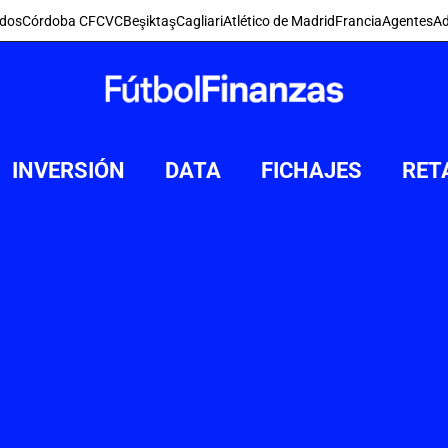
dos
Córdoba CF
CVC
Beşiktaş
Cagliari
Atlético de Madrid
Francia
Agentes
Ad
INVERSIÓN
DATA
FICHAJES
RET