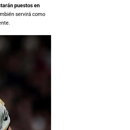
starán puestos en
también servirá como
ente.