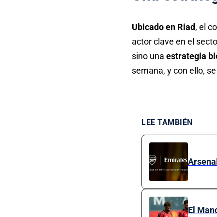
Ubicado en Riad
, el 
actor clave en el sect
sino una
estrategia b
semana, y con ello, s
LEE TAMBIÉN
Arsenal
El Manc