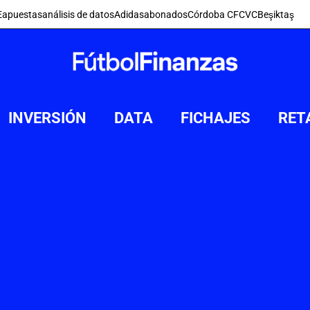
E
apuestas
análisis de datos
Adidas
abonados
Córdoba CF
CVC
Beşiktaş
INVERSIÓN
DATA
FICHAJES
RET