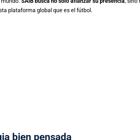
el mundo.
SAIB busca no solo afianzar su presencia
, sino
ta plataforma global que es el fútbol.
gia bien pensada