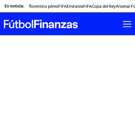
Saltar
Es noticia:
florentino pérez
FIFA
Emirates
FIFA
Copa del Rey
Arsenal F
al
contenido