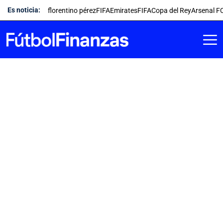
Saltar
Es noticia:
florentino pérez
FIFA
Emirates
FIFA
Copa del Rey
Arsenal F
al
contenido