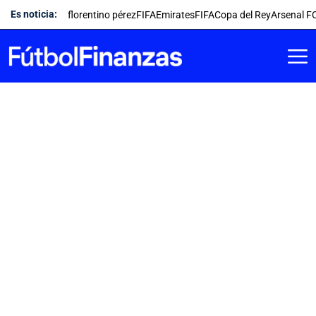
Saltar
Es noticia:
florentino pérez
FIFA
Emirates
FIFA
Copa del Rey
Arsenal F
al
contenido