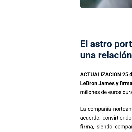
El astro por
una relació
ACTUALIZACION 25 de 
LeBron James y firm
millones de euros dur
La compañía norteame
acuerdo, convirtiend
firma
, siendo compa