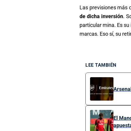
Las previsiones más 
de dicha inversión
. S
particular mina. Es su
marcas. Eso sí, su reti
LEE TAMBIÉN
Arsenal
El Manc
apuest