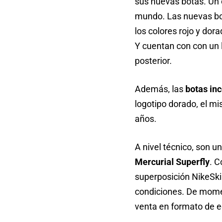
sus nuevas botas. Un 
mundo. Las nuevas b
los colores rojo y dor
Y cuentan con con un l
posterior.
Además, las
botas in
logotipo dorado, el m
años.
A nivel técnico, son u
Mercurial Superfly
. C
superposición NikeSki
condiciones. De momen
venta en formato de ed