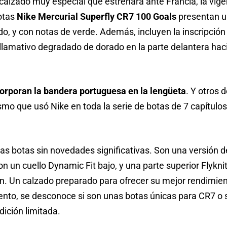
calzado muy especial que estrenará ante Francia, la vi
otas
Nike Mercurial Superfly CR7 100 Goals
presentan u
ado, y con notas de verde. Además, incluyen la inscripci
lamativo degradado de dorado en la parte delantera hacia
corporan la bandera portuguesa en la lengüeta
. Y otros d
ismo que usó Nike en toda la serie de botas de 7 capítul
nas botas sin novedades significativas. Son una versión 
on un cuello Dynamic Fit bajo, y una parte superior Flykn
n. Un calzado preparado para ofrecer su mejor rendimien
to, se desconoce si son unas botas únicas para CR7 o si
ición limitada.