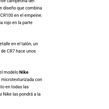
gente campeona del
n diseño que combina
ón CR100 en el empeine.
 rojo en la parte
etalle en el talón, un
os de CR7 hace unos
del modelo
Nike
it microtexturizada con
to en todas las
 Nike las pondrá a la