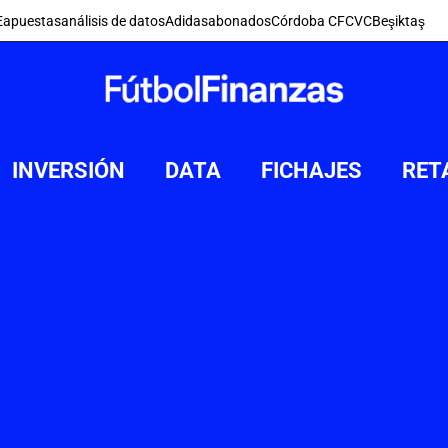
E
apuestas
análisis de datos
Adidas
abonados
Córdoba CF
CVC
Beşiktaş
INVERSIÓN
DATA
FICHAJES
RET