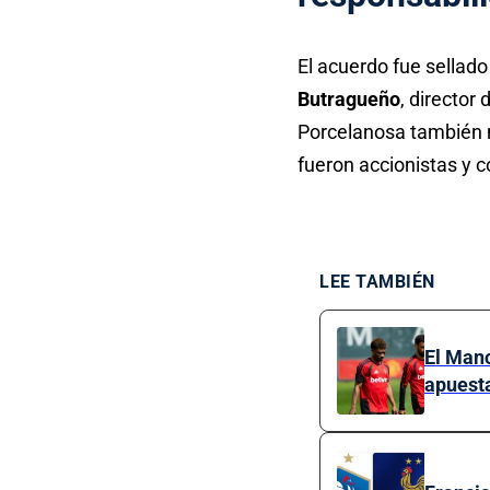
El acuerdo fue sellado
Butragueño
, director
Porcelanosa también m
fueron accionistas y 
LEE TAMBIÉN
El Manc
apuest