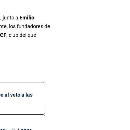
, junto a
Emilio
nte, los fundadores de
 CF
, club del que
 al veto a las