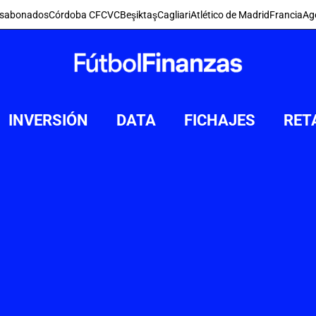
s
abonados
Córdoba CF
CVC
Beşiktaş
Cagliari
Atlético de Madrid
Francia
Ag
INVERSIÓN
DATA
FICHAJES
RET