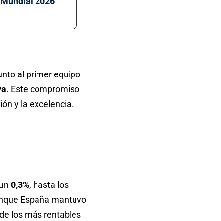
l Mundial 2026
junto al primer equipo
va
. Este compromiso
ón y la excelencia.
 un
0,3%
, hasta los
 aunque España mantuvo
 de los más rentables