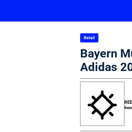
Retail
Bayern Mu
Adidas 2
RE
Reda