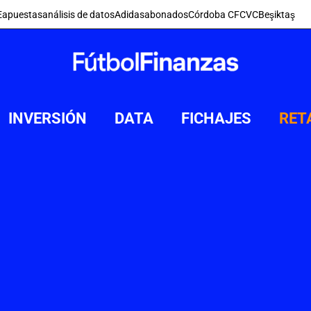
E
apuestas
análisis de datos
Adidas
abonados
Córdoba CF
CVC
Beşiktaş
INVERSIÓN
DATA
FICHAJES
RET