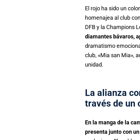
El rojo ha sido un col
homenajea al club como
DFB y la Champions 
diamantes bávaros, ap
dramatismo emocional 
club, «Mia san Mia», a
unidad.
La alianza co
través de un
En la manga de la cami
presenta junto con u