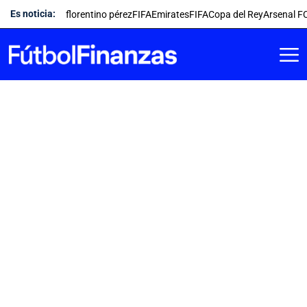
Saltar
Es noticia:
florentino pérez
FIFA
Emirates
FIFA
Copa del Rey
Arsenal F
al
contenido