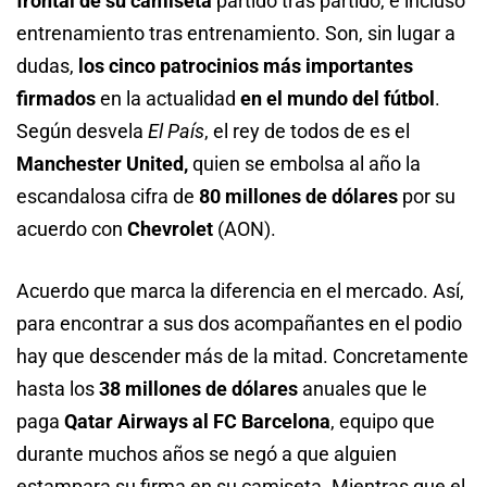
frontal de su camiseta
partido tras partido, e incluso
entrenamiento tras entrenamiento. Son, sin lugar a
dudas,
los cinco patrocinios más importantes
firmados
en la actualidad
en el mundo del fútbol
.
Según desvela
El País
, el rey de todos de es el
Manchester United,
quien se embolsa al año la
escandalosa cifra de
80 millones de dólares
por su
acuerdo con
Chevrolet
(AON).
Acuerdo que marca la diferencia en el mercado. Así,
para encontrar a sus dos acompañantes en el podio
hay que descender más de la mitad. Concretamente
hasta los
38 millones de dólares
anuales que le
paga
Qatar Airways al FC Barcelona
, equipo que
durante muchos años se negó a que alguien
estampara su firma en su camiseta. Mientras que el