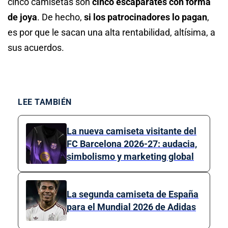
cinco camisetas son
cinco escaparates con forma
de joya
. De hecho,
si los patrocinadores lo pagan
,
es por que le sacan una alta rentabilidad, altísima, a
sus acuerdos.
LEE TAMBIÉN
La nueva camiseta visitante del
FC Barcelona 2026-27: audacia,
simbolismo y marketing global
La segunda camiseta de España
para el Mundial 2026 de Adidas