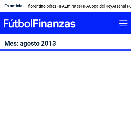
Saltar
Es noticia:
florentino pérez
FIFA
Emirates
FIFA
Copa del Rey
Arsenal F
al
contenido
Mes:
agosto 2013