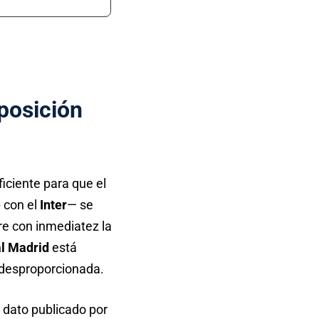
posición
ficiente para que el
e
con el
Inter
— se
re con inmediatez la
l Madrid
está
a desproporcionada.
o dato publicado por