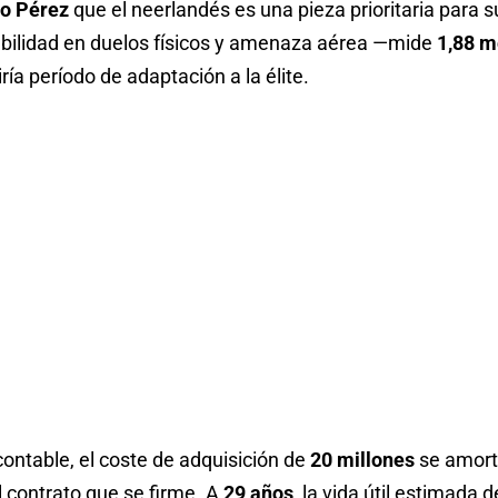
no Pérez
que el neerlandés es una pieza prioritaria para s
iabilidad en duelos físicos y amenaza aérea —mide
1,88 m
ría período de adaptación a la élite.
ontable, el coste de adquisición de
20 millones
se amorti
l contrato que se firme. A
29 años
, la vida útil estimada 