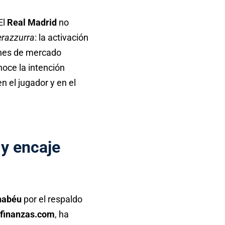
El
Real Madrid
no
erazzurra
: la activación
iones de mercado
oce la intención
 el jugador y en el
 y encaje
nabéu
por el respaldo
lfinanzas.com
, ha