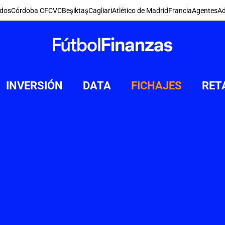
dos
Córdoba CF
CVC
Beşiktaş
Cagliari
Atlético de Madrid
Francia
Agentes
Ad
INVERSIÓN
DATA
FICHAJES
RET