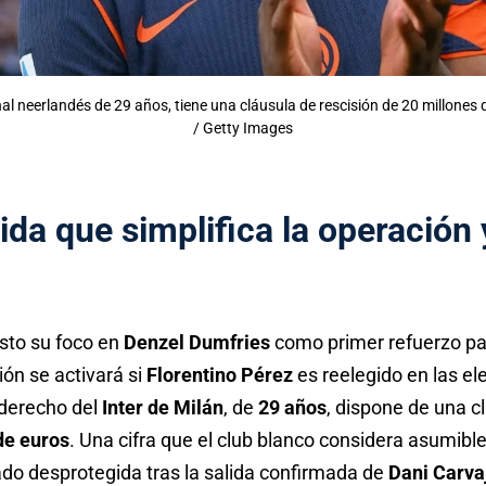
al neerlandés de 29 años, tiene una cláusula de rescisión de 20 millones d
/ Getty Images
lida que simplifica la operación 
sto su foco en
Denzel Dumfries
como primer refuerzo pa
ión se activará si
Florentino Pérez
es reelegido en las el
l derecho del
Inter de Milán
, de
29 años
, dispone de una c
de euros
. Una cifra que el club blanco considera asumible
do desprotegida tras la salida confirmada de
Dani Carva