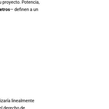
u proyecto. Potencia,
etros
— definen a un
zaría linealmente
del derecho de