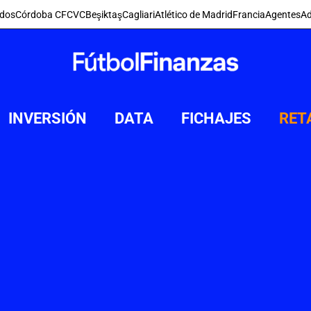
dos
Córdoba CF
CVC
Beşiktaş
Cagliari
Atlético de Madrid
Francia
Agentes
Ad
INVERSIÓN
DATA
FICHAJES
RET