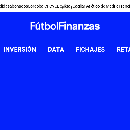
didas
abonados
Córdoba CF
CVC
Beşiktaş
Cagliari
Atlético de Madrid
Franc
INVERSIÓN
DATA
FICHAJES
RET