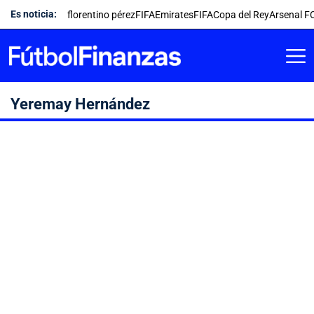
Saltar
Es noticia:
florentino pérez
FIFA
Emirates
FIFA
Copa del Rey
Arsenal F
al
contenido
Yeremay Hernández