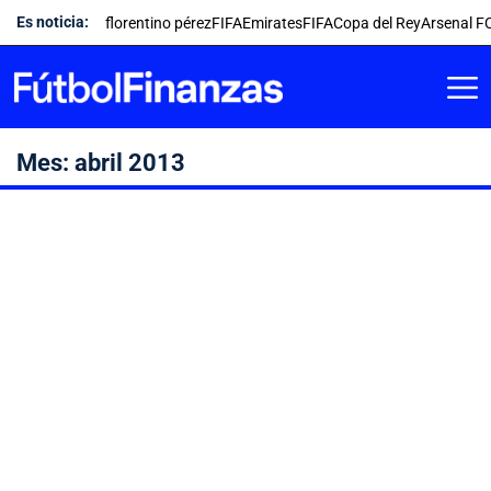
Saltar
Es noticia:
florentino pérez
FIFA
Emirates
FIFA
Copa del Rey
Arsenal F
al
contenido
Mes:
abril 2013