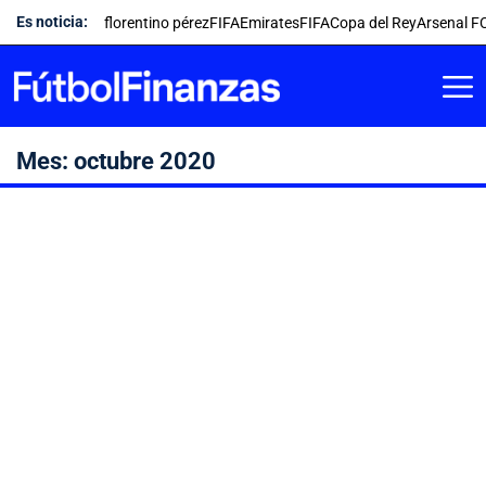
Saltar
Es noticia:
florentino pérez
FIFA
Emirates
FIFA
Copa del Rey
Arsenal F
al
contenido
Mes:
octubre 2020