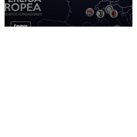
Equipos
La Superliga la bomba que deja Bartomeu
al dimitir para cargarse a Tebas