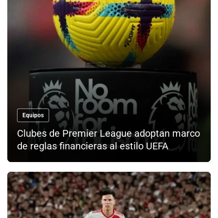
Equipos
Clubes de Premier League adoptan marco
de reglas financieras al estilo UEFA