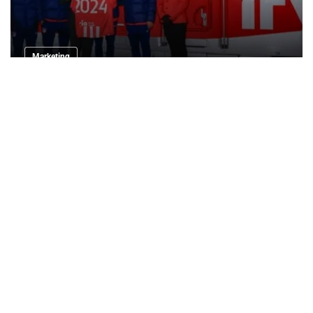
Marketing
Iryo se une al Atlético de Madrid como
patrocinador oficial hasta 2025