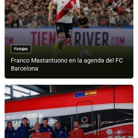
Fichajes
Franco Mastantuono en la agenda del FC
Barcelona