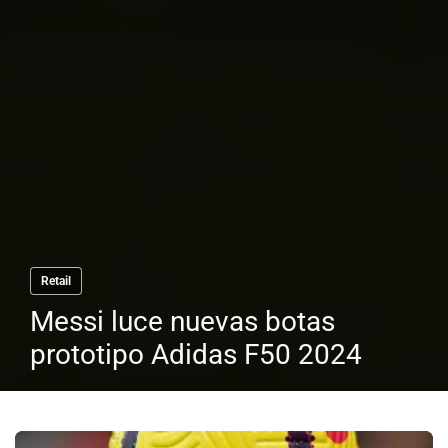
Retail
Messi luce nuevas botas
prototipo Adidas F50 2024