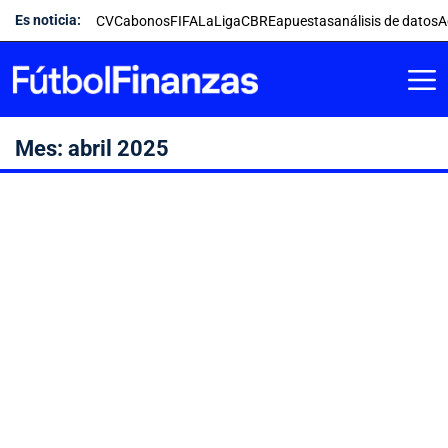
Saltar
Es noticia:
CVC
abonos
FIFA
LaLiga
CBRE
apuestas
análisis de datos
A
al
contenido
Mes:
abril 2025