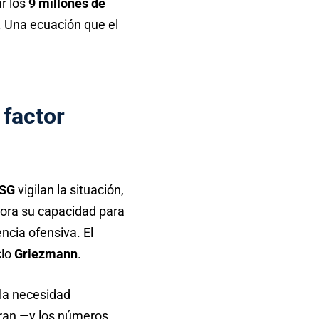
ar los
9 millones de
. Una ecuación que el
 factor
SG
vigilan la situación,
ora su capacidad para
ncia ofensiva. El
clo
Griezmann
.
 la necesidad
dran —y los números