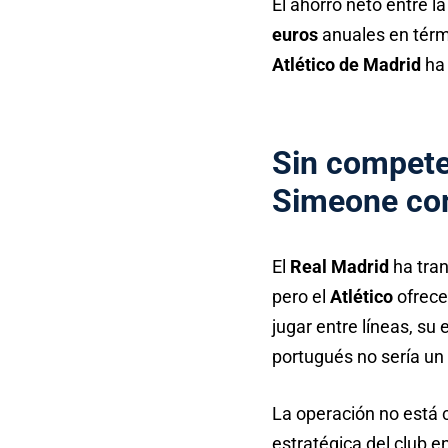
El ahorro neto entre la
euros
anuales en tér
Atlético de Madrid
ha 
Sin competen
Simeone co
El
Real Madrid
ha tran
pero el
Atlético
ofrece
jugar entre líneas, su
portugués no sería un 
La operación no está c
estratégica del club e