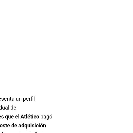
esenta un perfil
dual de
es
que el
Atlético
pagó
oste de adquisición