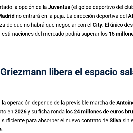
rtado la opción de la
Juventus
(el golpe deportivo del clu
Madrid
no entrará en la puja. La dirección deportiva del
At
eza de que no habrá que negociar con el
City
. El único de
n estimaciones del mercado podría superar los
15 millon
 Griezmann libera el espacio sal
e la operación depende de la previsible marcha de
Antoin
ato en
2026
y su ficha ronda los
24 millones de euros br
l
suficiente para absorber el nuevo contrato de
Silva
sin 
a
.