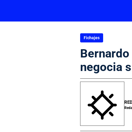
Fichajes
Bernardo S
negocia s
RED
Reda