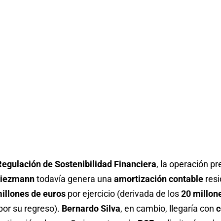
Regulación de Sostenibilidad Financiera
, la operación pr
riezmann
todavía genera una
amortización contable
resi
illones de euros
por ejercicio (derivada de los
20 millon
por su regreso).
Bernardo Silva
, en cambio, llegaría con
c