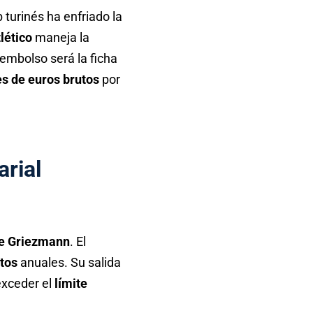
b turinés ha enfriado la
lético
maneja la
sembolso será la ficha
es de euros brutos
por
arial
e Griezmann
. El
utos
anuales. Su salida
exceder el
límite