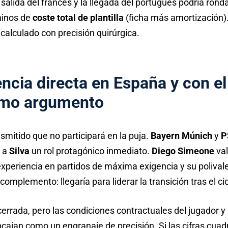
 salida del francés y la llegada del portugués podría rond
minos de
coste total de plantilla
(ficha más amortización)
calculado con precisión quirúrgica.
cia directa en España y con el
mo argumento
smitido que no participará en la puja.
Bayern Múnich
y
P
 a
Silva
un rol protagónico inmediato.
Diego Simeone
val
 experiencia en partidos de máxima exigencia y su polivale
complemento: llegaría para liderar la transición tras el ci
errada, pero las condiciones contractuales del jugador y
ncajan como un engranaje de precisión. Si las cifras cua