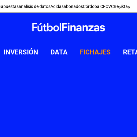
E
apuestas
análisis de datos
Adidas
abonados
Córdoba CF
CVC
Beşiktaş
INVERSIÓN
DATA
FICHAJES
RET