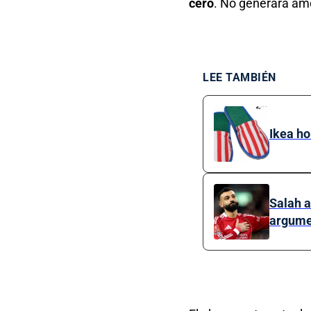
cero
. No generará amo
LEE TAMBIÉN
Ikea ho
Salah a
argume