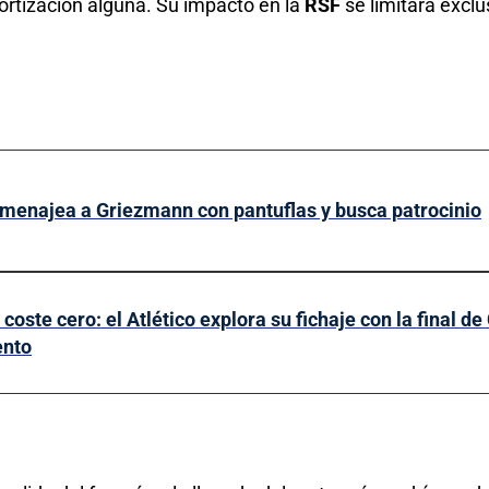
rtización alguna. Su impacto en la
RSF
se limitará exclu
menajea a Griezmann con pantuflas y busca patrocinio
 coste cero: el Atlético explora su fichaje con la final
nto