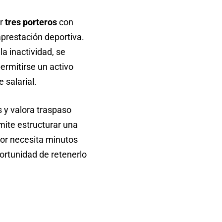
er
tres porteros
con
aprestación deportiva.
a inactividad, se
rmitirse un activo
 salarial.
 y valora traspaso
mite estructurar una
dor necesita minutos
portunidad de retenerlo