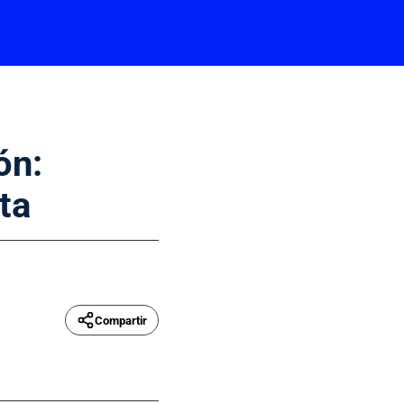
ón:
ta
Compartir