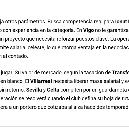
a otros parámetros. Busca competencia real para
Ionut
ro con experiencia en la categoría. En
Vigo
no le garantizan
un proyecto que necesita reforzar puestos clave. La oper
mite salarial celeste, lo que otorga ventaja en la negociac
n al contado.
jugar. Su valor de mercado, según la tasación de
Transf
 en blanco. El
Villarreal
necesita liberar masa salarial y ev
sin retorno.
Sevilla
y
Celta
compiten por un guardameta c
peración se resolverá cuando el club defina su hoja de ruta 
era a un portero que cotizaba al alza hace dos temporad