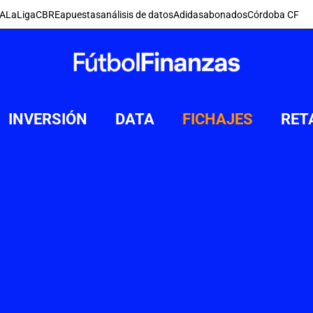
FA
LaLiga
CBRE
apuestas
análisis de datos
Adidas
abonados
Córdoba CF
INVERSIÓN
DATA
FICHAJES
RET