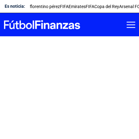
Saltar
Es noticia:
florentino pérez
FIFA
Emirates
FIFA
Copa del Rey
Arsenal F
al
contenido