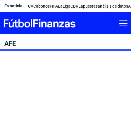
Saltar
Es noticia:
CVC
abonos
FIFA
LaLiga
CBRE
apuestas
análisis de datos
A
al
contenido
AFE