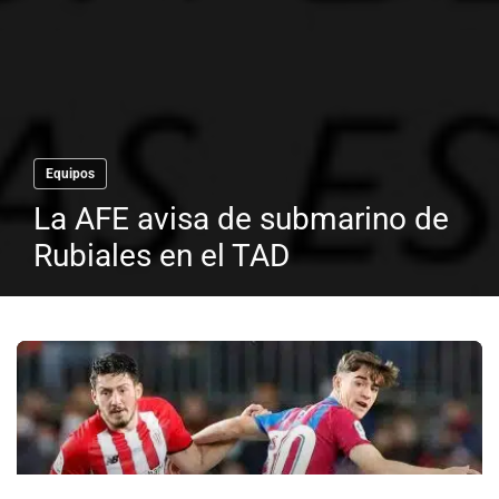
Equipos
La AFE avisa de submarino de
Rubiales en el TAD