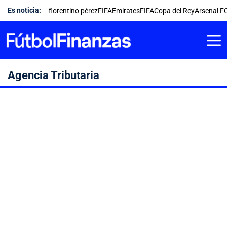
Saltar
Es noticia:
florentino pérez
FIFA
Emirates
FIFA
Copa del Rey
Arsenal F
al
contenido
Agencia Tributaria