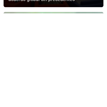
Data
Ganar la quiniela con IA