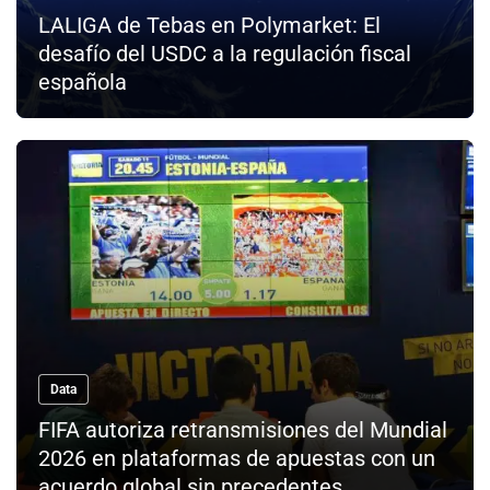
LALIGA de Tebas en Polymarket: El
desafío del USDC a la regulación fiscal
española
Data
FIFA autoriza retransmisiones del Mundial
2026 en plataformas de apuestas con un
acuerdo global sin precedentes